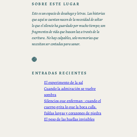
SOBRE ESTE LUGAR
Este es un espacio de desahogo y letras. Las historias
que aquí se cuentan nacen de la necesidad de soltar
lo que el silencio ha guardado por mucho tiempo; son
fragmentos de vida que buscan luz a través de la
escritura. No hay culpables, solo memorias que
necesitan ser contadas para sanar.
Instagram
ENTRADAS RECIENTES
El experimento de la sal
Cuando la admiración se vuelve
sombra
Silencios que enferman : cuando el
cuerpo grita lo que la boca calla.
Faldas largas y corazones de piedra
El peso de las huellas invisibles